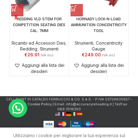
SH
REDDING VLD STEM FOR
HORNADY LOCK-N-LOAD
COMPETITION SEATING DIES
AMMUNITION CONCENTRICITY
CAL. 7MM
TOOL
A
Ricambi ed Accessori Dies
,
Strumenti
,
Concentricity
Redding
,
Strumenti
Gauge
€
26.91
€
249.00
Aggiungi alla lista dei
Aggiungi alla lista dei
desideri
desideri
CELL.POINT DI CATALDO FERRUCCIO & CO. S.A.S. - P.IVA 03729830657 -
Privacy & Cookie Policy
| Email: info@accuracyreloading.it | Tel/Fax:
089.7016393
0
Utilizziamo i cookie per migliorare la tua esperienza sul