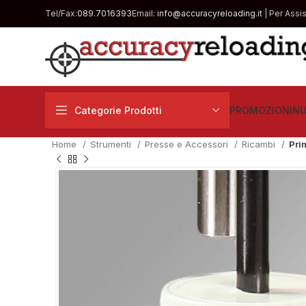
Tel/Fax:
089.7016393
Email:
info@accuracyreloading.it
| Per Assi
Categorie Prodotti
PROMOZIONI
NU
Home
Strumenti
Presse e Accessori
Ricambi
Pri
€
€