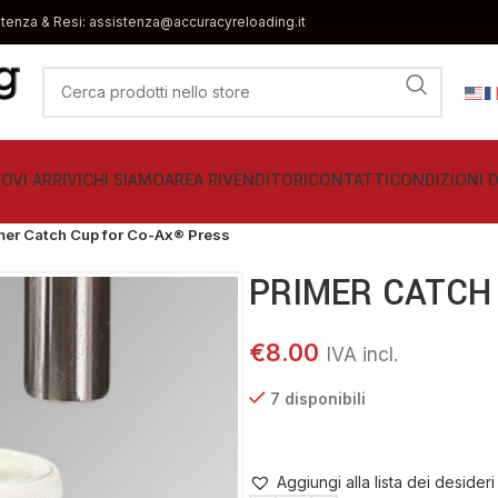
stenza & Resi: assistenza@accuracyreloading.it
OVI ARRIVI
CHI SIAMO
AREA RIVENDITORI
CONTATTI
CONDIZIONI D
mer Catch Cup for Co-Ax® Press
PRIMER CATCH
€
8.00
7 disponibili
Aggiungi alla lista dei desideri