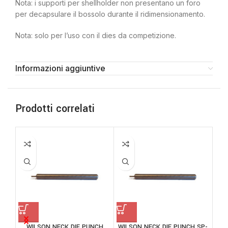
Nota: i supporti per shellholder non presentano un foro
per decapsulare il bossolo durante il ridimensionamento.
Nota: solo per l’uso con il dies da competizione.
Informazioni aggiuntive
Prodotti correlati
WILSON NECK DIE PUNCH
WILSON NECK DIE PUNCH SP-
WIL