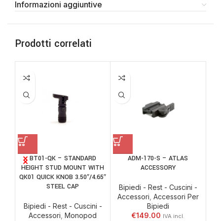
Informazioni aggiuntive
Prodotti correlati
BT01-QK – STANDARD
ADM-170-S – ATLAS
B
HEIGHT STUD MOUNT WITH
ACCESSORY
QK01 QUICK KNOB 3.50″/4.65″
STEEL CAP
Bipiedi - Rest - Cuscini -
Bi
Accessori
,
Accessori Per
Ac
Bipiedi - Rest - Cuscini -
Bipiedi
Accessori
,
Monopod
€
149.00