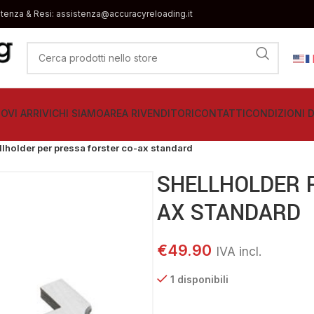
stenza & Resi: assistenza@accuracyreloading.it
OVI ARRIVI
CHI SIAMO
AREA RIVENDITORI
CONTATTI
CONDIZIONI D
llholder per pressa forster co-ax standard
SHELLHOLDER 
AX STANDARD
€
49.90
1 disponibili