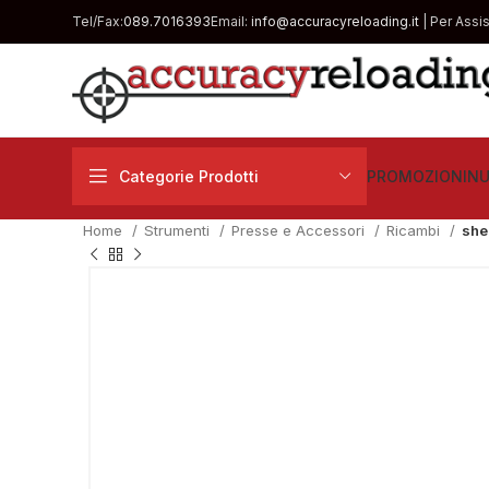
Tel/Fax:
089.7016393
Email:
info@accuracyreloading.it
| Per Assi
Categorie Prodotti
PROMOZIONI
NU
Home
Strumenti
Presse e Accessori
Ricambi
she
€
€