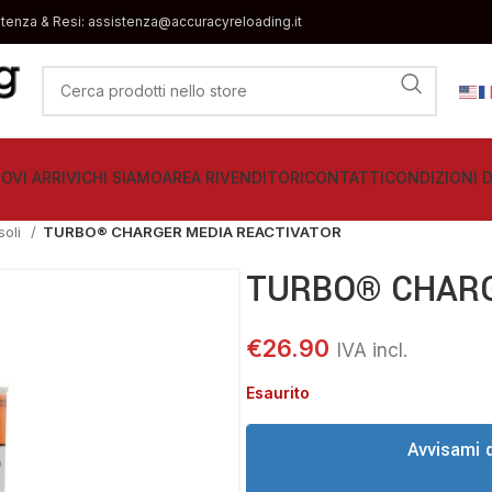
stenza & Resi: assistenza@accuracyreloading.it
OVI ARRIVI
CHI SIAMO
AREA RIVENDITORI
CONTATTI
CONDIZIONI D
soli
TURBO® CHARGER MEDIA REACTIVATOR
TURBO® CHARG
€
26.90
Esaurito
Avvisami 