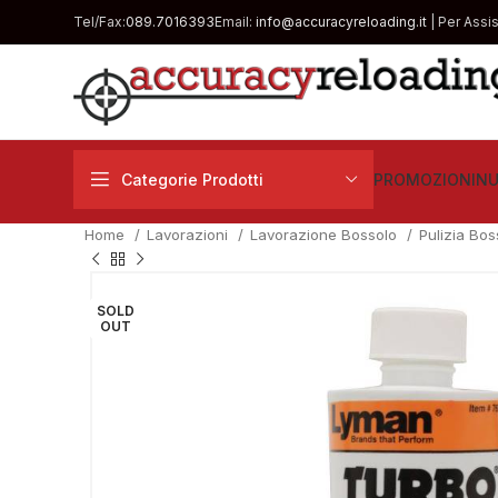
Tel/Fax:
089.7016393
Email:
info@accuracyreloading.it
| Per Assi
Categorie Prodotti
PROMOZIONI
NU
Home
Lavorazioni
Lavorazione Bossolo
Pulizia Bos
SOLD
OUT
€
€