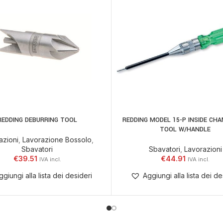
REDDING DEBURRING TOOL
REDDING MODEL 15-P INSIDE CH
 AL CARRELLO
AGGIUNGI AL CARRELLO
TOOL W/HANDLE
azioni
,
Lavorazione Bossolo
,
Sbavatori
Sbavatori
,
Lavorazioni
€
39.51
€
44.91
ggiungi alla lista dei desideri
Aggiungi alla lista dei de