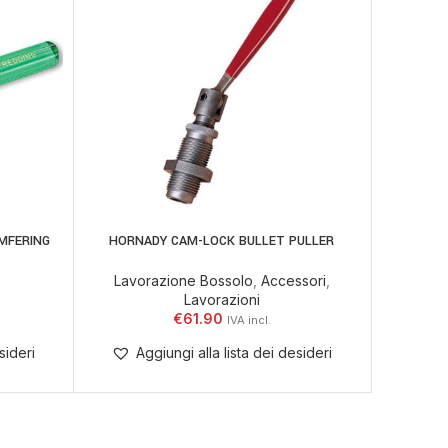
AMFERING
HORNADY CAM-LOCK BULLET PULLER
L
LEGGI TUTTO
AGGIUNGI
Lavorazione Bossolo
,
Accessori
,
Lavora
Lavorazioni
€
61.90
sideri
Aggiungi alla lista dei desideri
Ag