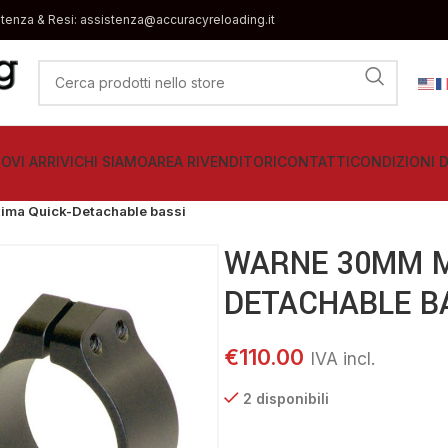
stenza & Resi: assistenza@accuracyreloading.it
OVI ARRIVI
CHI SIAMO
AREA RIVENDITORI
CONTATTI
CONDIZIONI D
ma Quick-Detachable bassi
WARNE 30MM M
DETACHABLE B
€
110.00
2 disponibili