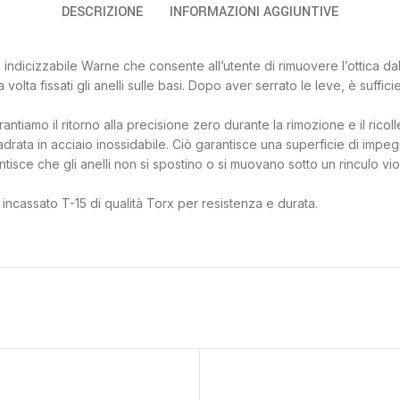
DESCRIZIONE
INFORMAZIONI AGGIUNTIVE
indicizzabile Warne che consente all’utente di rimuovere l’ottica dal 
volta fissati gli anelli sulle basi. Dopo aver serrato le leve, è suffic
ntiamo il ritorno alla precisione zero durante la rimozione e il ricolle
ata in acciaio inossidabile. Ciò garantisce una superficie di impegno 
rantisce che gli anelli non si spostino o si muovano sotto un rinculo 
o incassato T-15 di qualità Torx per resistenza e durata.