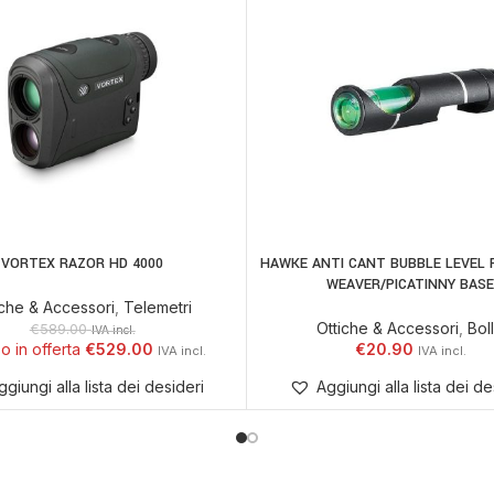
VORTEX RAZOR HD 4000
HAWKE ANTI CANT BUBBLE LEVEL
 AL CARRELLO
AGGIUNGI AL CARRELLO
WEAVER/PICATINNY BAS
iche & Accessori
,
Telemetri
Ottiche & Accessori
,
Bol
€
589.00
IVA incl.
€
529.00
€
20.90
ggiungi alla lista dei desideri
Aggiungi alla lista dei de