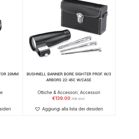
 FOR 20MM
BUSHNELL BANNER BORE SIGHTER PROF. W/3
BU
AGGIUNGI AL CARRELLO
LEGGI TU
E
ARBORS 22-45C W/CASE
Otti
le
Ottiche & Accessori
,
Accessori
€
139.00
Ag
sideri
Aggiungi alla lista dei desideri