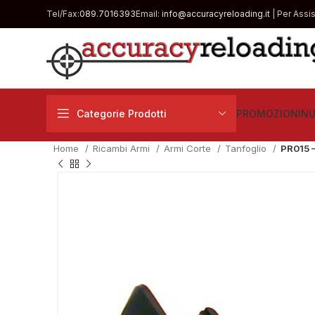
Tel/Fax:
089.7016393
Email:
info@accuracyreloading.it
| Per Assi
Categorie Prodotti
PROMOZIONI
NU
Home
Ricambi Armi
Armi Corte
Tanfoglio
PR015 
€
€