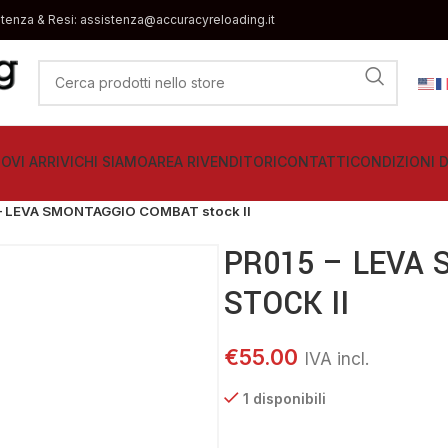
stenza & Resi: assistenza@accuracyreloading.it
OVI ARRIVI
CHI SIAMO
AREA RIVENDITORI
CONTATTI
CONDIZIONI D
– LEVA SMONTAGGIO COMBAT stock II
PR015 – LEVA
STOCK II
€
55.00
1 disponibili