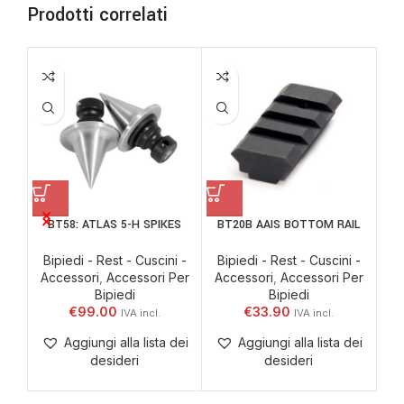
Prodotti correlati
BT58: ATLAS 5-H SPIKES
BT20B AAIS BOTTOM RAIL
B
Bipiedi - Rest - Cuscini -
Bipiedi - Rest - Cuscini -
Bi
Accessori
,
Accessori Per
Accessori
,
Accessori Per
Ac
Bipiedi
Bipiedi
€
99.00
€
33.90
Aggiungi alla lista dei
Aggiungi alla lista dei
desideri
desideri