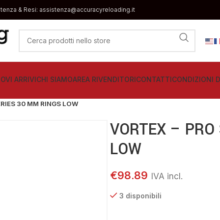
stenza & Resi: assistenza@accuracyreloading.it
OVI ARRIVI
CHI SIAMO
AREA RIVENDITORI
CONTATTI
CONDIZIONI D
ERIES 30 MM RINGS LOW
VORTEX – PRO 
LOW
€
98.89
3 disponibili