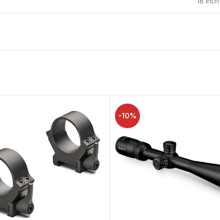
18 inch
-10%