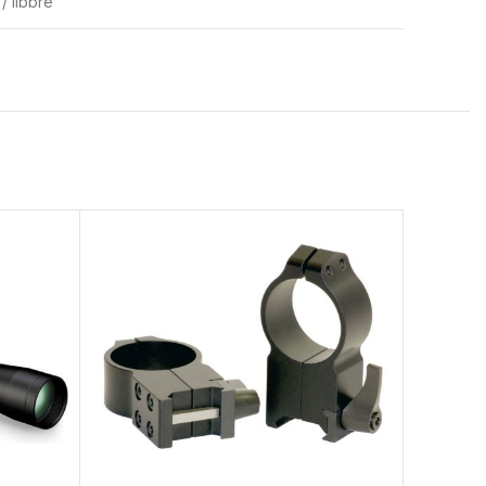
 / libbre
SOLD
OUT